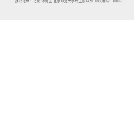
办公地点：北京·海淀区·北京师范大学后主楼1428 邮政编码：100875