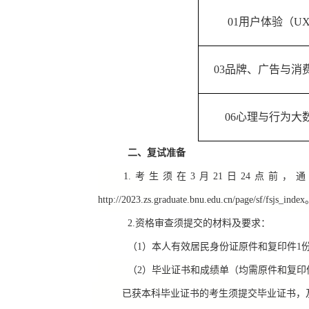
01
用户体验（
U
03
品牌、广告与消
06
心理与行为大
二、复试准备
1.考生须在
3
月
21
日
24
点前，通
http://2023.zs.graduate.bnu.edu.cn/page/sf/fsjs_index
2.资格审查须提交的材料及要求：
（
1
）本人有效居民身份证原件和复印件
1
（
2
）毕业证书和成绩单（均需原件和复印
已获本科毕业证书的考生须提交毕业证书，