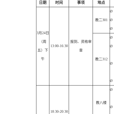
日期
时间
事项
地点
Ø
教二
301
Ø
Ø
3
月
24
日
Ø
（周
报到、资格审
13:00-16:30
Ø
五）下
查
午
教二
312
Ø
Ø
Ø
教八楼
Ø
18:30-20:30