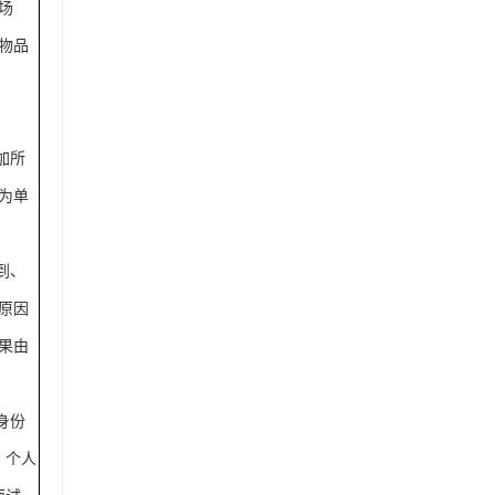
场
物品
加所
为单
到、
原因
果由
身份
、个人