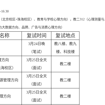
-16:30
（北京校区
+
珠海校区）、教育与学校心理方向），教二
312
（心理测量与
为大数据方向、品牌、广告与消费心理方向）
名称
复试时间
复试地点
3
月
24
日晚
教八楼、教九
（笔试）
楼、科技楼
理方向
3
月
25
日全天
教二楼
珠海校区）
（面试）
3
月
25
日全天
源管理方向
教二楼
（面试）
3
月
25
日全天
理方向
教二楼
（面试）