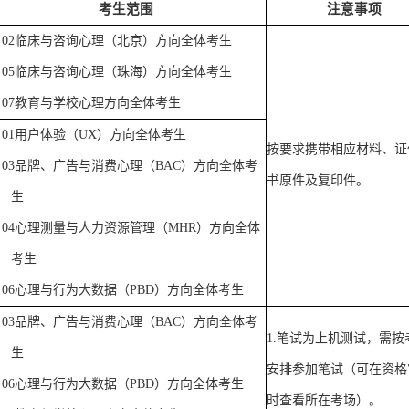
考生范围
注意事项
02
临床与咨询心理（北京）方向全体考生
05
临床与咨询心理（珠海）方向全体考生
07
教育与学校心理方向全体考生
01
用户体验（
UX
）方向全体考生
按要求携带相应材料、证
03
品牌、广告与消费心理（
BAC
）方向全体考
书原件及复印件。
生
04
心理测量与人力资源管理（
MHR
）方向全体
考生
06
心理与行为大数据（
PBD
）方向全体考生
03
品牌、广告与消费心理（
BAC
）方向全体考
1.
笔试为上机测试，需按
生
安排参加笔试（可在资格
06
心理与行为大数据（
PBD
）方向全体考生
时查看所在考场）。