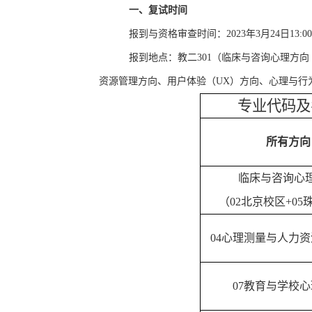
一、复试时间
报到与资格审查时间：
2023
年
3
月
24
日
13:00
报到地点：教二
301
（临床与咨询心理方向
资源管理方向、用户体验（
UX
）方向、心理与行
专业代码及
所有方向
临床与咨询心
（
02
北京校区
+05
04
心理测量与人力资
07
教育与学校心