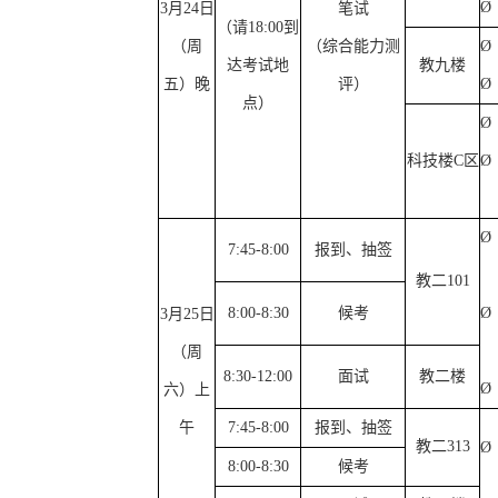
Ø
3
月
24
日
笔试
（请
18:00
到
（周
（综合能力测
Ø
达考试地
教九楼
五）晚
评）
Ø
点）
Ø
科技楼
C
区
Ø
Ø
7:45-8:00
报到、抽签
教二
101
8:00-8:30
候考
Ø
3
月
25
日
（周
8:30-12:00
面试
教二楼
Ø
六）上
午
7:45-8:00
报到、抽签
教二
313
Ø
8:00-8:30
候考