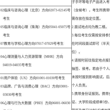
子手环等电子产品进入考
02
临床与咨询心理（北京）方向
02073-02145
号
（含候考），考生所携带
考生
需存放在指定位置。
05
临床与咨询心理（珠海）方向
05041-05075
号
2.
面试地点均为教二楼。
考生
3.
每位考生仅需按安排参
07
教育与学校心理方向
07017-07029
号考生
在时间段面试即可（半天
位）。
04
心理测量与人力资源管理（
MHR
）方向
4.
请按时前往指定地点报
04019-04035
号考生
抽签、侯考。若由于个人
未按时报到影响面试，后
01
用户体验（
UX
）方向
01001-01030
号考生
个人负责。
03
品牌、广告与消费心理（
BAC
）方向
03001-
5.
携带身份证报到。携带
03030
号考生
证、大学阶段成绩单
5
份
06
心理与行为大数据（
PBD
）方向
06001-06030