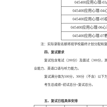
045400
应用心理
-03
045400
应用心理
-04
045400
应用心理
-05
045400
应用心理
-06
心
045400
应用心理
-07
注：实际录取名额将视学校最终计划分配和
四、复试要求
复试包含笔试（
200
分）及面试（
300
分，
业能力、英语口语与听力能力。
复试满分值为
500
分，
300
分（不含）以下
考生总成绩
=
初试总分
+
复试总分。
五、复试日程具体安排