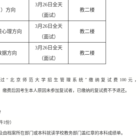
3
月
26
日全天
X
）方向
教二楼
（面试）
3
月
26
日全天
费心理方向
教二楼
（面试）
3
月
26
日全天
数据方向
教二楼
（面试）
过“北京师范大学招生管理系统”缴纳复试费
100
元，
。缴费后因考生本人原因未参加复试者，已缴纳的复试费不予退还。
份
件
1
份）
及由档案所在部门或本科就读学校教务部门盖红章的本科成绩单。