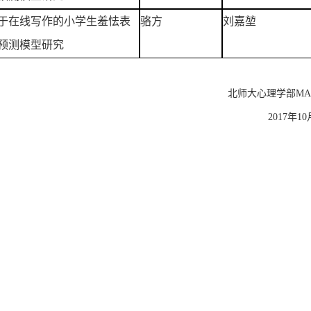
于在线写作的小学生羞怯表
骆方
刘嘉堃
预测模型研究
北师大心理学部MA
2017年1