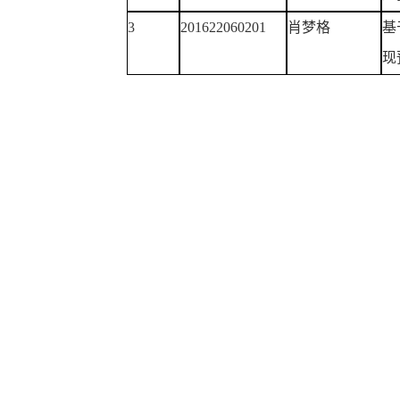
3
201622060201
肖梦格
基
现