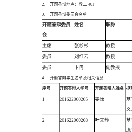
2. 开题答辩地点：教二 401
3. 开题答辩委员会名单
开题答辩委员
姓名
职称
会
主席
张杉杉
教授
委员
刘红云
教授
委员
卞冉
副教授
4. 开题答辩学生名单及相关信息
序号
开题答辩人学号
开题答辩人姓名
拟
1
201622060205
姜潇
基
义
2
201622060208
叶文静
基
虑