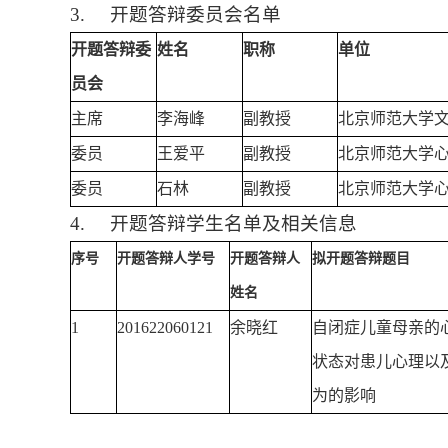
3.
开题答辩委员会名单
开题答辩委
姓名
职称
单位
员会
主席
李海峰
副教授
北京师范大学
委员
王爱平
副教授
北京师范大学
委员
石林
副教授
北京师范大学
4.
开题答辩学生名单及相关信息
序号
开题答辩人学号
开题答辩人
拟开题答辩题目
姓名
1
201622060121
余晓红
自闭症儿童母亲的
状态对患儿心理以
为的影响