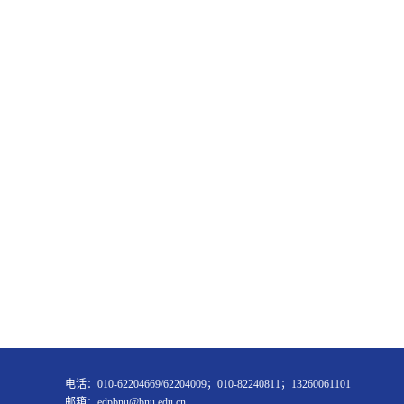
电话：010-62204669/62204009；010-82240811；13260061101
邮箱：edpbnu@bnu.edu.cn